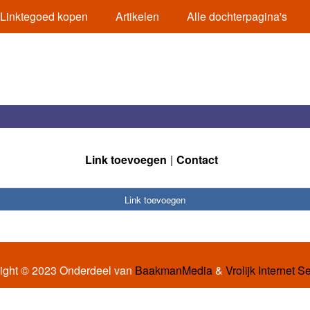
Linktegoed kopen
Artikelen
Alle dochterpagina's
Link toevoegen
Contact
Link toevoegen
ight © 2023 Onderdeel van
BaakmanMedia
&
Vrolijk Internet S